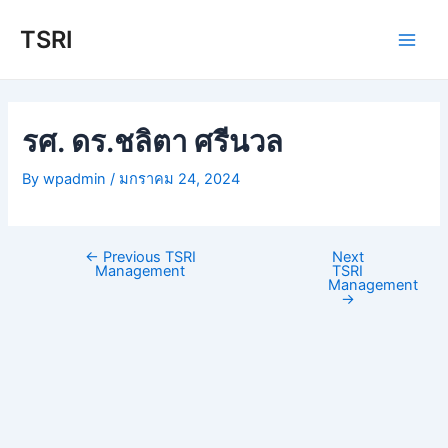
Skip
TSRI
to
Main
content
Men
รศ. ดร.ชลิตา ศรีนวล
By
wpadmin
/
มกราคม 24, 2024
←
Previous TSRI
Next
Post
Management
TSRI
navigation
Management
→